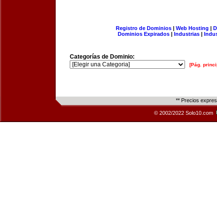
Registro de Dominios
|
Web Hosting
|
D
Dominios Expirados
|
Industrias
|
Indu
Categorías de Dominio:
[Pág. princi
** Precios expre
© 2002/2022 Solo10.com