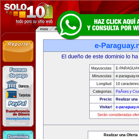
e-Paraguay.
El dueño de este dominio lo ha
Mayusculas:
E-PARAGUAY
Minusculas:
e-paraguay.n
Longitud:
10 caracteres
Categorias:
PaÃ­ses y Ci
Precio:
Realizar una 
Visitar!
e-paraguay.n
Serán consideradas ofer
Realizar una Oferta