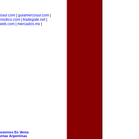
osul.com
|
guiamercosur.com
|
riodico.com
|
tradegate.net
|
web.com
|
mercados.mx
|
ominios En Venta
strias Argentinas