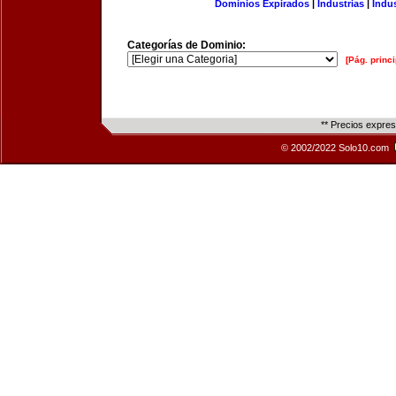
Dominios Expirados
|
Industrias
|
Indu
Categorías de Dominio:
[Pág. princi
** Precios expre
© 2002/2022 Solo10.com