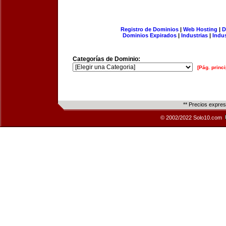
Registro de Dominios
|
Web Hosting
|
D
Dominios Expirados
|
Industrias
|
Indu
Categorías de Dominio:
[Pág. princi
** Precios expre
© 2002/2022 Solo10.com