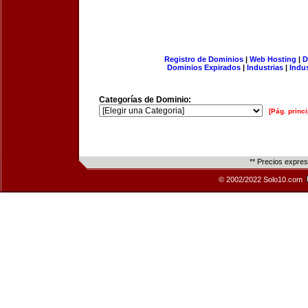
Registro de Dominios
|
Web Hosting
|
D
Dominios Expirados
|
Industrias
|
Indu
Categorías de Dominio:
[Pág. princi
** Precios expre
© 2002/2022 Solo10.com