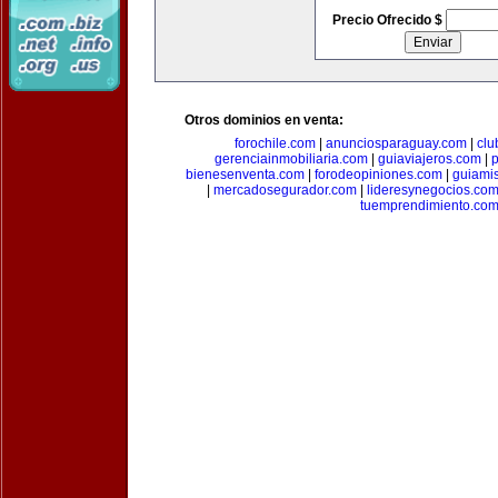
Precio Ofrecido $
Otros dominios en venta:
forochile.com
|
anunciosparaguay.com
|
clu
gerenciainmobiliaria.com
|
guiaviajeros.com
|
p
bienesenventa.com
|
forodeopiniones.com
|
guiami
|
mercadosegurador.com
|
lideresynegocios.co
tuemprendimiento.co