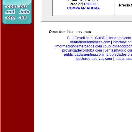
COMPRAR AHORA
Precio $
1,500.00
Precio 
COMPRAR AHORA
Otros dominios en venta:
GuiaGesell.com
|
GuiaDeHonduras.com
ventadeautomoviles.com
|
informacio
informaciondemercados.com
|
publicidadcorpor
provinciadecordoba.com
|
ventasmadrid.c
publicidadargentina.com
|
propiedades.bi
gestordereservas.com
|
maquinasd