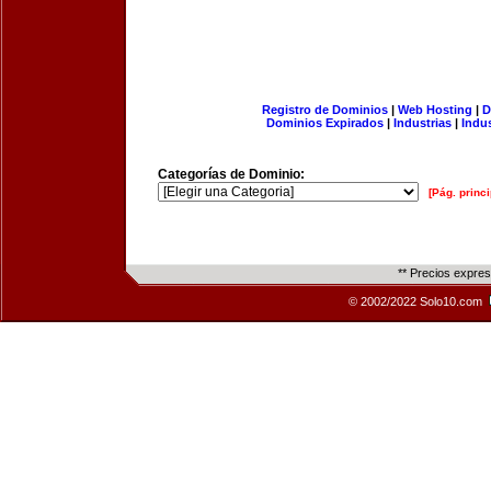
Registro de Dominios
|
Web Hosting
|
D
Dominios Expirados
|
Industrias
|
Indu
Categorías de Dominio:
[Pág. princi
** Precios expre
© 2002/2022 Solo10.com