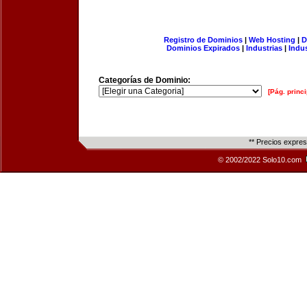
Registro de Dominios
|
Web Hosting
|
D
Dominios Expirados
|
Industrias
|
Indu
Categorías de Dominio:
[Pág. princi
** Precios expre
© 2002/2022 Solo10.com