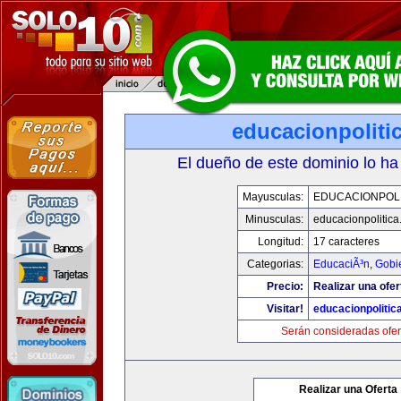
educacionpoliti
El dueño de este dominio lo ha
Mayusculas:
EDUCACIONPOLI
Minusculas:
educacionpolitic
Longitud:
17 caracteres
Categorias:
EducaciÃ³n
,
Gobi
Precio:
Realizar una ofer
Visitar!
educacionpolitic
Serán consideradas ofer
Realizar una Oferta