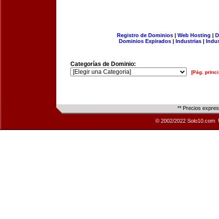
Registro de Dominios
|
Web Hosting
|
D
Dominios Expirados
|
Industrias
|
Indu
Categorías de Dominio:
[Pág. princi
** Precios expre
© 2002/2022 Solo10.com