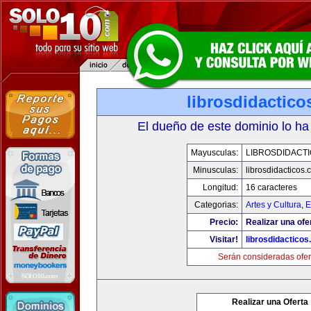
librosdidactic
El dueño de este dominio lo ha
Mayusculas:
LIBROSDIDACT
Minusculas:
librosdidacticos
Longitud:
16 caracteres
Categorias:
Artes y Cultura
,
E
Precio:
Realizar una ofe
Visitar!
librosdidactico
Serán consideradas ofer
Realizar una Oferta