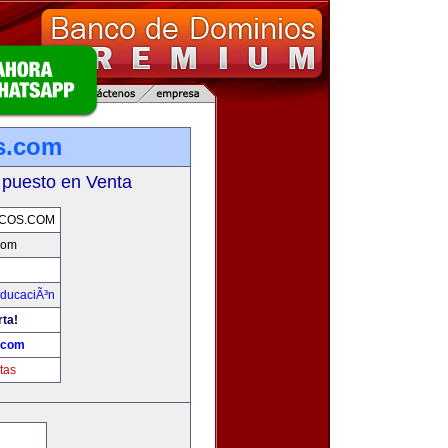
os.com
 puesto en Venta
ICOS.COM
.com
ducaciÃ³n
rta!
s.com
tas