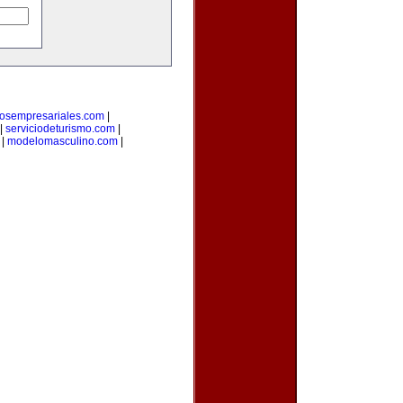
rosempresariales.com
|
|
serviciodeturismo.com
|
|
modelomasculino.com
|