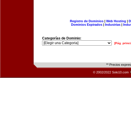
Registro de Dominios
|
Web Hosting
|
D
Dominios Expirados
|
Industrias
|
Indu
Categorías de Dominio:
[Pág. princi
** Precios expre
© 2002/2022 Solo10.com