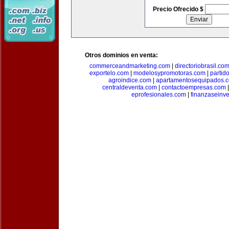
Precio Ofrecido $
Otros dominios en venta:
commerceandmarketing.com
|
directoriobrasil.co
exportelo.com
|
modelosypromotoras.com
|
partid
agroindice.com
|
apartamentosequipados.
centraldeventa.com
|
contactoempresas.com
eprofesionales.com
|
finanzaseinv