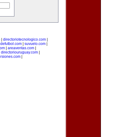
m
|
directoriotecnologico.com
|
odefutbol.com
|
suvuelo.com
|
com
|
areaventas.com
|
|
directoriouruguay.com
|
ersiones.com
|