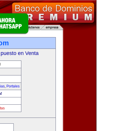
com
 puesto en Venta
M
ias
,
Portales
a!
tas