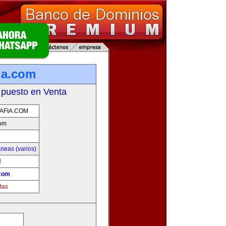
ia.com
 puesto en Venta
AFIA.COM
com
neas (varios)
!
.com
tas