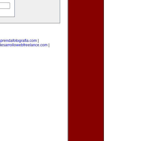
prendafotografia.com
|
desarrollowebfreelance.com
|