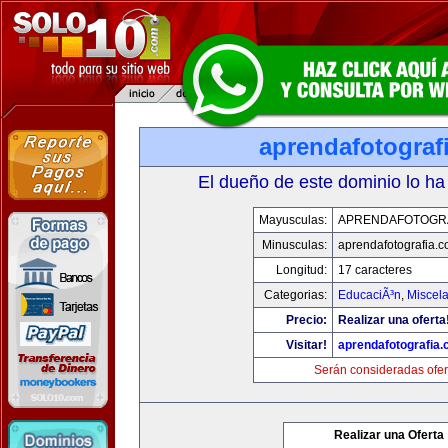
aprendafotograf
El dueño de este dominio lo ha
Mayusculas:
APRENDAFOTOGR
Minusculas:
aprendafotografia.
Longitud:
17 caracteres
Categorias:
EducaciÃ³n
,
Miscela
Precio:
Realizar una oferta
Visitar!
aprendafotografia
Serán consideradas ofer
Realizar una Oferta