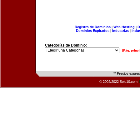
Registro de Dominios
|
Web Hosting
|
D
Dominios Expirados
|
Industrias
|
Indu
Categorías de Dominio:
[Pág. princi
** Precios expre
© 2002/2022 Solo10.com