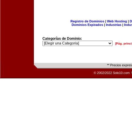
Registro de Dominios
|
Web Hosting
|
D
Dominios Expirados
|
Industrias
|
Indu
Categorías de Dominio:
[Pág. princi
** Precios expre
© 2002/2022 Solo10.com