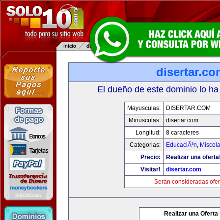
disertar.c
El dueño de este dominio lo ha
Mayusculas:
DISERTAR.COM
Minusculas:
disertar.com
Longitud:
8 caracteres
Categorias:
EducaciÃ³n
,
Miscela
Precio:
Realizar una oferta
Visitar!
disertar.com
Serán consideradas ofer
Realizar una Oferta