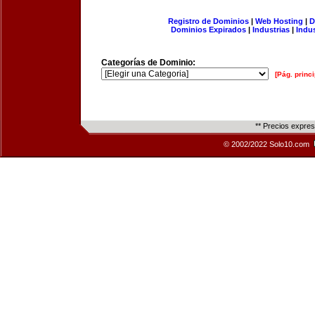
Registro de Dominios
|
Web Hosting
|
D
Dominios Expirados
|
Industrias
|
Indu
Categorías de Dominio:
[Pág. princi
** Precios expre
© 2002/2022 Solo10.com