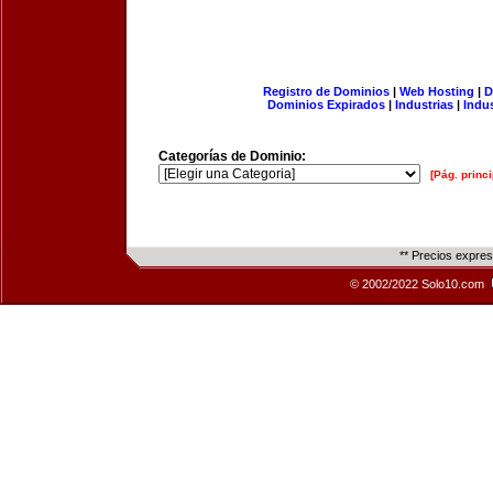
Registro de Dominios
|
Web Hosting
|
D
Dominios Expirados
|
Industrias
|
Indu
Categorías de Dominio:
[Pág. princi
** Precios expre
© 2002/2022 Solo10.com