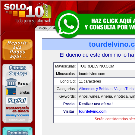
tourdelvino.
El dueño de este dominio lo ha
Mayusculas:
TOURDELVINO.COM
Minusculas:
tourdelvino.com
Longitud:
11 caracteres
Categorias:
Alimentos y Bebidas
,
Viajes,Turi
Keywords:
vinos, wines, vineria, vinoteca, wi
Precio:
Realizar una oferta!
Visitar!
tourdelvino.com
Serán consideradas ofer